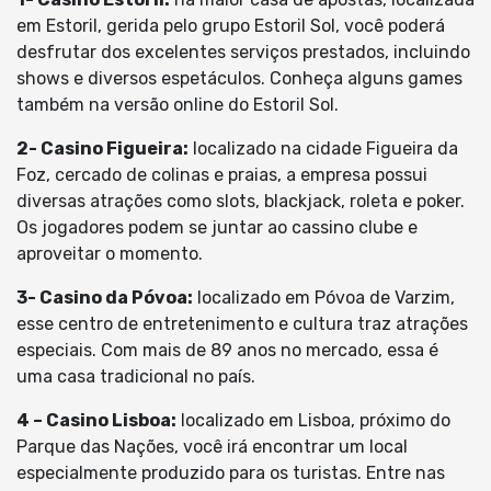
em Estoril, gerida pelo grupo Estoril Sol, você poderá
desfrutar dos excelentes serviços prestados, incluindo
shows e diversos espetáculos. Conheça alguns games
também na versão online do Estoril Sol.
2- Casino Figueira:
localizado na cidade Figueira da
Foz, cercado de colinas e praias, a empresa possui
diversas atrações como slots, blackjack, roleta e poker.
Os jogadores podem se juntar ao cassino clube e
aproveitar o momento.
3- Casino da Póvoa:
localizado em Póvoa de Varzim,
esse centro de entretenimento e cultura traz atrações
especiais. Com mais de 89 anos no mercado, essa é
uma casa tradicional no país.
4 – Casino Lisboa:
localizado em Lisboa, próximo do
Parque das Nações, você irá encontrar um local
especialmente produzido para os turistas. Entre nas