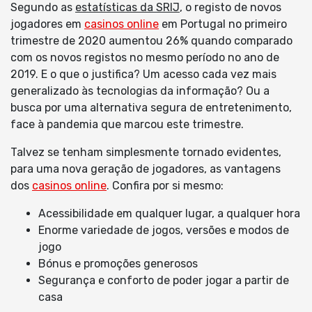
Segundo as
estatísticas da SRIJ
, o registo de novos
jogadores em
casinos online
em Portugal no primeiro
trimestre de 2020 aumentou 26% quando comparado
com os novos registos no mesmo período no ano de
2019. E o que o justifica? Um acesso cada vez mais
generalizado às tecnologias da informação? Ou a
busca por uma alternativa segura de entretenimento,
face à pandemia que marcou este trimestre.
Talvez se tenham simplesmente tornado evidentes,
para uma nova geração de jogadores, as vantagens
dos
casinos online
. Confira por si mesmo:
Acessibilidade em qualquer lugar, a qualquer hora
Enorme variedade de jogos, versões e modos de
jogo
Bónus e promoções generosos
Segurança e conforto de poder jogar a partir de
casa