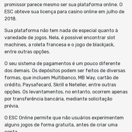
promissor parece mesmo ser sua plataforma online. O
ESC obteve sua licença para casino online em julho de
2018.
Sua plataforma não tem nada de especial quanto à
variedade de jogos. Nela, é possível encontrar slot
machines, a roleta francesa e o jogo de blackjack,
entre outras opções.
O seu sistema de pagamentos é um pouco diferente
dos demais. Os depósitos podem ser feitos de diversas
formas, que incluem Multibanco, MB Way, cartão de
crédito, Paysafecard, Skrill e Neteller, entre outras
opções. Os levantamentos, no entanto, ocorrem apenas
por transferência bancária, mediante solicitação
prévia.
O ESC Online permite que não usuários experimentem
alguns jogos de forma gratuita, antes de criar uma
conta.