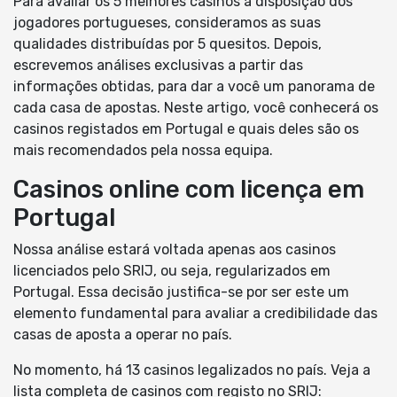
Para avaliar os 5 melhores casinos à disposição dos
jogadores portugueses, consideramos as suas
qualidades distribuídas por 5 quesitos. Depois,
escrevemos análises exclusivas a partir das
informações obtidas, para dar a você um panorama de
cada casa de apostas. Neste artigo, você conhecerá os
casinos registados em Portugal e quais deles são os
mais recomendados pela nossa equipa.
Casinos online com licença em
Portugal
Nossa análise estará voltada apenas aos casinos
licenciados pelo SRIJ, ou seja, regularizados em
Portugal. Essa decisão justifica-se por ser este um
elemento fundamental para avaliar a credibilidade das
casas de aposta a operar no país.
No momento, há 13 casinos legalizados no país. Veja a
lista completa de casinos com registo no SRIJ: