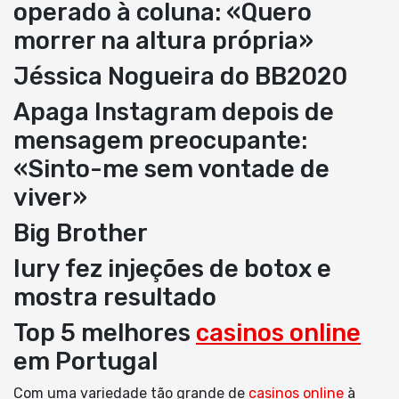
operado à coluna: «Quero
morrer na altura própria»
Jéssica Nogueira do BB2020
Apaga Instagram depois de
mensagem preocupante:
«Sinto-me sem vontade de
viver»
Big Brother
Iury fez injeções de botox e
mostra resultado
Top 5 melhores
casinos online
em Portugal
Com uma variedade tão grande de
casinos online
à