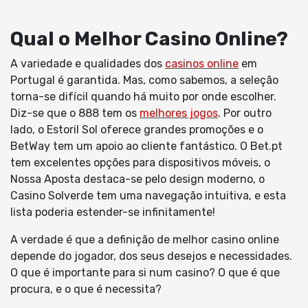
Qual o Melhor Casino Online?
A variedade e qualidades dos
casinos online
em
Portugal é garantida. Mas, como sabemos, a seleção
torna-se difícil quando há muito por onde escolher.
Diz-se que o 888 tem os
melhores jogos
. Por outro
lado, o Estoril Sol oferece grandes promoções e o
BetWay tem um apoio ao cliente fantástico. O Bet.pt
tem excelentes opções para dispositivos móveis, o
Nossa Aposta destaca-se pelo design moderno, o
Casino Solverde tem uma navegação intuitiva, e esta
lista poderia estender-se infinitamente!
A verdade é que a definição de melhor casino online
depende do jogador, dos seus desejos e necessidades.
O que é importante para si num casino? O que é que
procura, e o que é necessita?