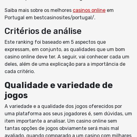
Saiba mais sobre os melhores
casinos online
em
Portugal em bestcasinosites/portugal/.
Critérios de análise
Este ranking foi baseado em 5 aspectos que
expressam, em conjunto, as qualidades que um bom
casino online deve ter. A seguir, vai conhecer cada um
deles, além de uma explicação para a importância de
cada critério.
Qualidade e variedade de
jogos
A variedade e a qualidade dos jogos oferecidos por
uma plataforma aos seus jogadores é, sem dúvidas, um
item importante a analisar. Um casino online sem
tantas opções de jogos obviamente será mais mal
avaliado, quando comparado a um casino com milhares