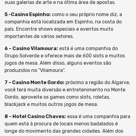
suas galerias de arte e na ótima área de apostas.
5 -Casino Espinho:
como o seu próprio nome diz, a
companhia está localizada em Espinho, na costa do
país. Encontre shows especiais e eventos muito
importantes de vários setores.
6 – Casino Vilamoura:
está é uma companhia do
Grupo Solverde e oferece mais de 600 slots e muitos
jogos de mesa. Além disso, alguns eventos são
produzidos no “Vilamoura”.
7 – Casino Monte Gordo:
próximo a região do Algarve,
você terá muita diversão e entretenimento no Monte
Gordo, aproveite os games como slots, roletas,
blackjack e muitos outros jogos de mesa.
8 – Hotel Casino Chaves:
essa é uma companhia para
quem está à procura de locais menos badalados é
longe do movimento das grandes cidades. Além dos