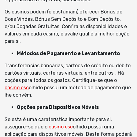
Os casinos podem (e costumam) oferecer Bónus de
Boas Vindas, Bónus Sem Depósito e Com Depósito,
e/ou Jogadas Gratuitas. Confira as disponibilidades e
valores em cada casino, e avalie qual é a melhor opção
para si.
Métodos de Pagamento e Levantamento
Transferências bancárias, cartões de crédito ou débito,
cartões virtuais, carteiras virtuais, entre outros… Há
opções para todos os gostos. Certifique-se que o
casino esc
olhido possui um método de pagamento que
lhe convém.
Opções para Dispositivos Móveis
Se esta é uma caraterística importante para si,
assegure-se que o
casino esc
olhido possui uma
aplicação para dispositivos móveis. Desta forma poderá