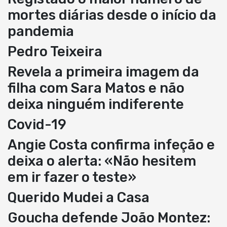
mortes diárias desde o início da
pandemia
Pedro Teixeira
Revela a primeira imagem da
filha com Sara Matos e não
deixa ninguém indiferente
Covid-19
Angie Costa confirma infeção e
deixa o alerta: «Não hesitem
em ir fazer o teste»
Querido Mudei a Casa
Goucha defende João Montez: