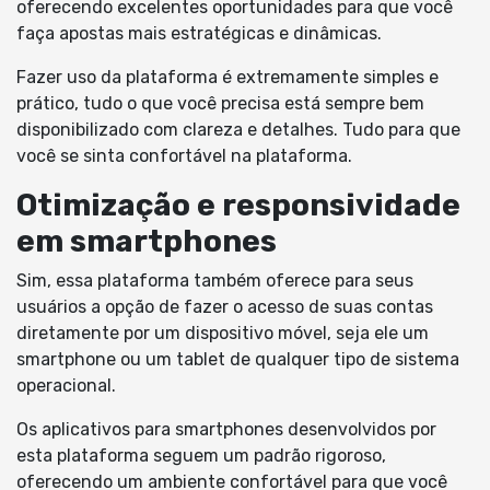
oferecendo excelentes oportunidades para que você
faça apostas mais estratégicas e dinâmicas.
Fazer uso da plataforma é extremamente simples e
prático, tudo o que você precisa está sempre bem
disponibilizado com clareza e detalhes. Tudo para que
você se sinta confortável na plataforma.
Otimização e responsividade
em smartphones
Sim, essa plataforma também oferece para seus
usuários a opção de fazer o acesso de suas contas
diretamente por um dispositivo móvel, seja ele um
smartphone ou um tablet de qualquer tipo de sistema
operacional.
Os aplicativos para smartphones desenvolvidos por
esta plataforma seguem um padrão rigoroso,
oferecendo um ambiente confortável para que você