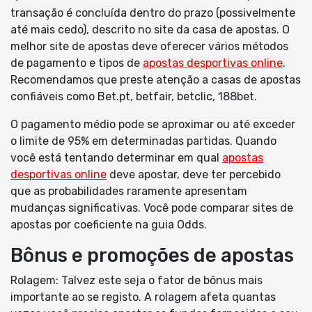
transação é concluída dentro do prazo (possivelmente
até mais cedo), descrito no site da casa de apostas. O
melhor site de apostas deve oferecer vários métodos
de pagamento e tipos de
apostas desportivas online
.
Recomendamos que preste atenção a casas de apostas
confiáveis como Bet.pt, betfair, betclic, 188bet.
O pagamento médio pode se aproximar ou até exceder
o limite de 95% em determinadas partidas. Quando
você está tentando determinar em qual
apostas
desportivas online
deve apostar, deve ter percebido
que as probabilidades raramente apresentam
mudanças significativas. Você pode comparar sites de
apostas por coeficiente na guia Odds.
Bônus e promoções de apostas
Rolagem: Talvez este seja o fator de bônus mais
importante ao se registo. A rolagem afeta quantas