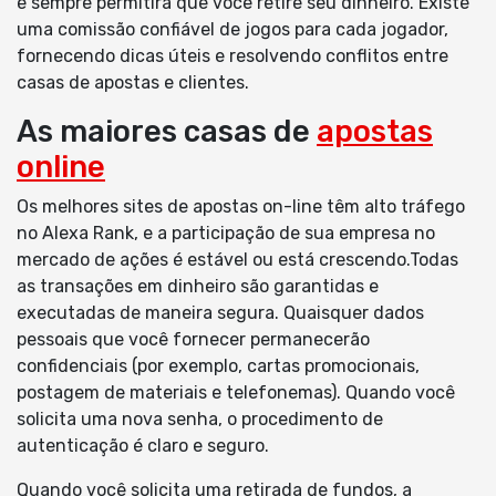
e sempre permitirá que você retire seu dinheiro. Existe
uma comissão confiável de jogos para cada jogador,
fornecendo dicas úteis e resolvendo conflitos entre
casas de apostas e clientes.
As maiores casas de
apostas
online
Os melhores sites de apostas on-line têm alto tráfego
no Alexa Rank, e a participação de sua empresa no
mercado de ações é estável ou está crescendo.Todas
as transações em dinheiro são garantidas e
executadas de maneira segura. Quaisquer dados
pessoais que você fornecer permanecerão
confidenciais (por exemplo, cartas promocionais,
postagem de materiais e telefonemas). Quando você
solicita uma nova senha, o procedimento de
autenticação é claro e seguro.
Quando você solicita uma retirada de fundos, a