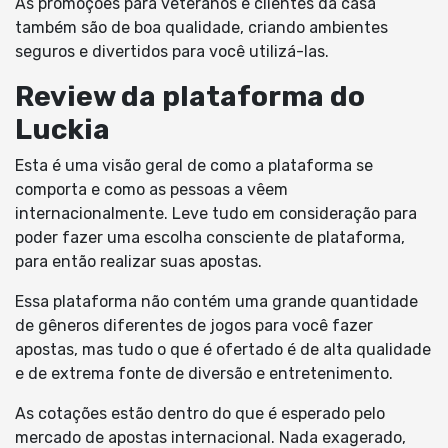
As promoções para veteranos e clientes da casa
também são de boa qualidade, criando ambientes
seguros e divertidos para você utilizá-las.
Review da plataforma do
Luckia
Esta é uma visão geral de como a plataforma se
comporta e como as pessoas a vêem
internacionalmente. Leve tudo em consideração para
poder fazer uma escolha consciente de plataforma,
para então realizar suas apostas.
Essa plataforma não contém uma grande quantidade
de gêneros diferentes de jogos para você fazer
apostas, mas tudo o que é ofertado é de alta qualidade
e de extrema fonte de diversão e entretenimento.
As cotações estão dentro do que é esperado pelo
mercado de apostas internacional. Nada exagerado,