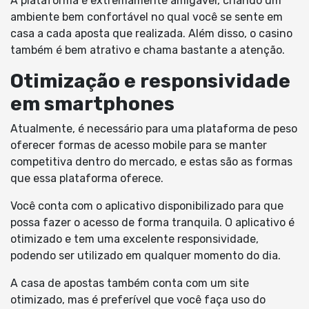
A plataforma é extremamente amigável, criando um
ambiente bem confortável no qual você se sente em
casa a cada aposta que realizada. Além disso, o casino
também é bem atrativo e chama bastante a atenção.
Otimização e responsividade
em smartphones
Atualmente, é necessário para uma plataforma de peso
oferecer formas de acesso mobile para se manter
competitiva dentro do mercado, e estas são as formas
que essa plataforma oferece.
Você conta com o aplicativo disponibilizado para que
possa fazer o acesso de forma tranquila. O aplicativo é
otimizado e tem uma excelente responsividade,
podendo ser utilizado em qualquer momento do dia.
A casa de apostas também conta com um site
otimizado, mas é preferível que você faça uso do