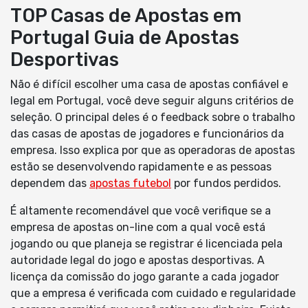
TOP Casas de Apostas em
Portugal Guia de Apostas
Desportivas
Não é difícil escolher uma casa de apostas confiável e
legal em Portugal, você deve seguir alguns critérios de
seleção. O principal deles é o feedback sobre o trabalho
das casas de apostas de jogadores e funcionários da
empresa. Isso explica por que as operadoras de apostas
estão se desenvolvendo rapidamente e as pessoas
dependem das
apostas futebol
por fundos perdidos.
É altamente recomendável que você verifique se a
empresa de apostas on-line com a qual você está
jogando ou que planeja se registrar é licenciada pela
autoridade legal do jogo e apostas desportivas. A
licença da comissão do jogo garante a cada jogador
que a empresa é verificada com cuidado e regularidade