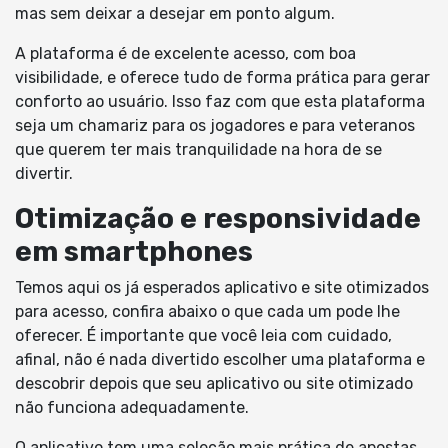
mas sem deixar a desejar em ponto algum.
A plataforma é de excelente acesso, com boa
visibilidade, e oferece tudo de forma prática para gerar
conforto ao usuário. Isso faz com que esta plataforma
seja um chamariz para os jogadores e para veteranos
que querem ter mais tranquilidade na hora de se
divertir.
Otimização e responsividade
em smartphones
Temos aqui os já esperados aplicativo e site otimizados
para acesso, confira abaixo o que cada um pode lhe
oferecer. É importante que você leia com cuidado,
afinal, não é nada divertido escolher uma plataforma e
descobrir depois que seu aplicativo ou site otimizado
não funciona adequadamente.
O aplicativo tem uma seleção mais prática de apostas,