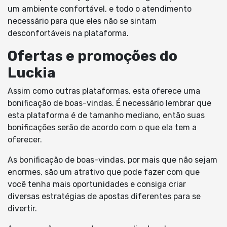
um ambiente confortável, e todo o atendimento
necessário para que eles não se sintam
desconfortáveis na plataforma.
Ofertas e promoções do
Luckia
Assim como outras plataformas, esta oferece uma
bonificação de boas-vindas. É necessário lembrar que
esta plataforma é de tamanho mediano, então suas
bonificações serão de acordo com o que ela tem a
oferecer.
As bonificação de boas-vindas, por mais que não sejam
enormes, são um atrativo que pode fazer com que
você tenha mais oportunidades e consiga criar
diversas estratégias de apostas diferentes para se
divertir.