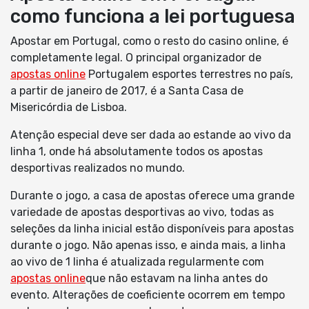
como funciona a lei portuguesa
Apostar em Portugal, como o resto do casino online, é
completamente legal. O principal organizador de
apostas online
Portugalem esportes terrestres no país,
a partir de janeiro de 2017, é a Santa Casa de
Misericórdia de Lisboa.
Atenção especial deve ser dada ao estande ao vivo da
linha 1, onde há absolutamente todos os apostas
desportivas realizados no mundo.
Durante o jogo, a casa de apostas oferece uma grande
variedade de apostas desportivas ao vivo, todas as
seleções da linha inicial estão disponíveis para apostas
durante o jogo. Não apenas isso, e ainda mais, a linha
ao vivo de 1 linha é atualizada regularmente com
apostas online
que não estavam na linha antes do
evento. Alterações de coeficiente ocorrem em tempo