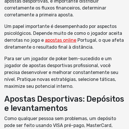
apostas desportivas, é importante distribuir
corretamente os fluxos financeiros, determinar
corretamente a primeira aposta.
Um papel importante é desempenhado por aspectos
psicológicos. Depende muito de como o jogador aceita
derrotas no jogo e
apostas online
Portugal, o que afeta
diretamente o resultado final à distância.
Para ser um jogador de poker bem-sucedido e um
jogador de apostas desportivas profissional, você
precisa desenvolver e melhorar constantemente seu
nível. Pratique novas estratégias, selecione táticas,
maximize seu potencial interno.
Apostas Desportivas: Depósitos
e levantamentos
Como qualquer pessoa sem problemas, um depósito
pode ser feito usando VISA pré-pago, MasterCard,