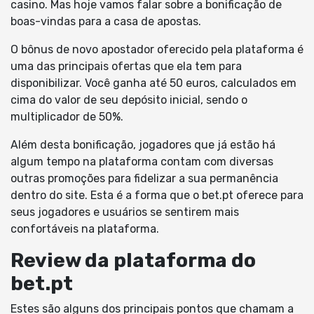
casino. Mas hoje vamos falar sobre a bonificação de
boas-vindas para a casa de apostas.
O bônus de novo apostador oferecido pela plataforma é
uma das principais ofertas que ela tem para
disponibilizar. Você ganha até 50 euros, calculados em
cima do valor de seu depósito inicial, sendo o
multiplicador de 50%.
Além desta bonificação, jogadores que já estão há
algum tempo na plataforma contam com diversas
outras promoções para fidelizar a sua permanência
dentro do site. Esta é a forma que o bet.pt oferece para
seus jogadores e usuários se sentirem mais
confortáveis na plataforma.
Review da plataforma do
bet.pt
Estes são alguns dos principais pontos que chamam a