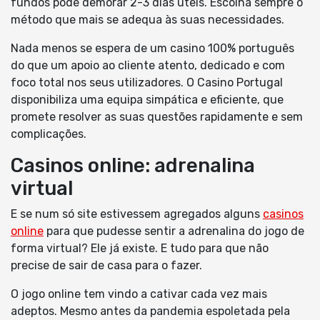
fundos pode demorar 2-3 dias úteis. Escolha sempre o
método que mais se adequa às suas necessidades.
Nada menos se espera de um casino 100% português
do que um apoio ao cliente atento, dedicado e com
foco total nos seus utilizadores. O Casino Portugal
disponibiliza uma equipa simpática e eficiente, que
promete resolver as suas questões rapidamente e sem
complicações.
Casinos online: adrenalina
virtual
E se num só site estivessem agregados alguns
casinos
online
para que pudesse sentir a adrenalina do jogo de
forma virtual? Ele já existe. E tudo para que não
precise de sair de casa para o fazer.
O jogo online tem vindo a cativar cada vez mais
adeptos. Mesmo antes da pandemia espoletada pela