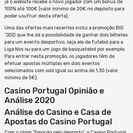
já o website recebe o novo jogador com um bónus de
100% até 100€ (valor mínimo de 20€ no depósito para
poder usufruir desta oferta).
Uma das ofertas mais recentes inclui a promoção BIG
´ODD que lhe dá a possibilidade de ganhar dois bilhetes
para um evento desportivo, seja ele de futebol para a
Liga Nos ou para um jogo de basquetebol por exemplo.
Para entrar nesta promoção, os jogadores têm de
efetuar apostas múltiplas em dois eventos
selecionados com odd igual ou acima de 1,30 (valor
mínimo de 5€).
Casino Portugal Opinião e
Análise 2020
Análise do Casino e Casa de
Apostas do Casino Portugal
Com o
claim
“Emoção pelo desporto”, o Casino Portugal