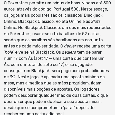
O Pokerstars permite um bónus de boas-vindas até 500
euros, através do código ‘Portugal 500’. Neste espaço,
os jogos mais populares são os ‘clássicos’ Blackjack
Online, Blackjack Clássico, Roleta Online e as
Slots
Online. No Blackjack Clássico, um dos mais requisitados
no Pokerstars, usam-se oito baralhos de 52 cartas,
sendo que os baralhos são baralhados em conjunto
antes de cada mão ser dada. O
dealer
recebe uma carta
‘
hole
’ e vê se há Blackjack. Os
dealers
têm de parar
num 17 com Ás (
soft
17 — uma carta que contém um
Ás, com um total de sete ou 17) e, se o jogador
conseguir um Blackjack, será pago com probabilidades
de 3:2. Neste jogo, é aplicada uma aposta mínima na
mesa, mas à medida que as mãos progridem, ficam
disponíveis mais opções de apostas. Os jogadores
podem desdobrar qualquer mão de duas cartas, o que
quer dizer que podem duplicar a sua aposta inicial,
desde que se comprometam a ‘parar’ depois de
receberem uma carta adicional.