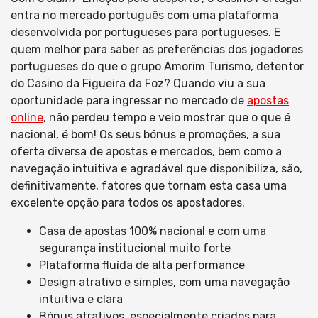
entra no mercado português com uma plataforma
desenvolvida por portugueses para portugueses. E
quem melhor para saber as preferências dos jogadores
portugueses do que o grupo Amorim Turismo, detentor
do Casino da Figueira da Foz? Quando viu a sua
oportunidade para ingressar no mercado de
apostas
online
, não perdeu tempo e veio mostrar que o que é
nacional, é bom! Os seus bónus e promoções, a sua
oferta diversa de apostas e mercados, bem como a
navegação intuitiva e agradável que disponibiliza, são,
definitivamente, fatores que tornam esta casa uma
excelente opção para todos os apostadores.
Casa de apostas 100% nacional e com uma
segurança institucional muito forte
Plataforma fluída de alta performance
Design atrativo e simples, com uma navegação
intuitiva e clara
Bónus atrativos, especialmente criados para