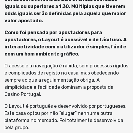
iguais ou superiores a 1,30. Múltiplas que tiverem
odds iguais serão definidas pela aquela que maior
valor apostado.
Como foi pensada por apostadores para
apostadores, o Layout é acessível e de fácil uso. A
interactividade com o utilizador é simples, fácil e
com um bom ambiente gráfico.
O acesso e a navegação é rápida, sem processos rígidos
e complicados de registo na casa, mas obedecendo
sempre ao que a regulamentação obriga. A
simplicidade e facilidade dominam a proposta da
Casino Portugal.
O Layout é português e desenvolvido por portugueses.
Esta casa optou por não “alugar” nenhuma outra
plataforma no mercado. Foi totalmente desenvolvida
pela grupo.