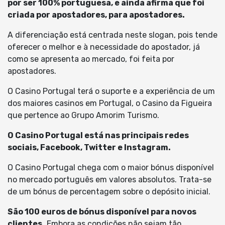
por ser 100% portuguesa, e ainda afirma que foi
criada por apostadores, para apostadores.
A diferenciação está centrada neste slogan, pois tende
oferecer o melhor e à necessidade do apostador, já
como se apresenta ao mercado, foi feita por
apostadores.
O Casino Portugal terá o suporte e a experiência de um
dos maiores casinos em Portugal, o Casino da Figueira
que pertence ao Grupo Amorim Turismo.
O Casino Portugal está nas principais redes
sociais, Facebook, Twitter e Instagram.
O Casino Portugal chega com o maior bónus disponível
no mercado português em valores absolutos. Trata-se
de um bónus de percentagem sobre o depósito inicial.
São 100 euros de bónus disponível para novos
clientes.
Embora as condições não sejam tão