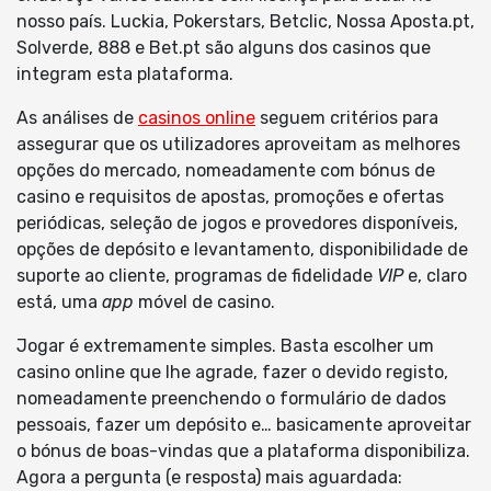
nosso país. Luckia, Pokerstars, Betclic, Nossa Aposta.pt,
Solverde, 888 e Bet.pt são alguns dos casinos que
integram esta plataforma.
As análises de
casinos online
seguem critérios para
assegurar que os utilizadores aproveitam as melhores
opções do mercado, nomeadamente com bónus de
casino e requisitos de apostas, promoções e ofertas
periódicas, seleção de jogos e provedores disponíveis,
opções de depósito e levantamento, disponibilidade de
suporte ao cliente, programas de fidelidade
VIP
e, claro
está, uma
app
móvel de casino.
Jogar é extremamente simples. Basta escolher um
casino online que lhe agrade, fazer o devido registo,
nomeadamente preenchendo o formulário de dados
pessoais, fazer um depósito e… basicamente aproveitar
o bónus de boas-vindas que a plataforma disponibiliza.
Agora a pergunta (e resposta) mais aguardada: