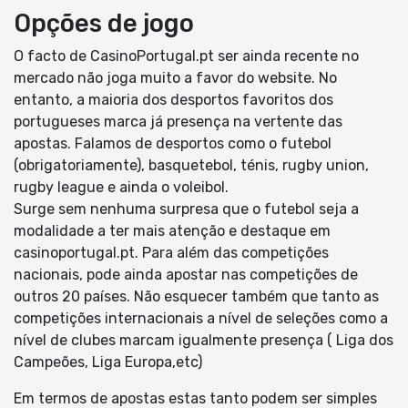
Opções de jogo
O facto de CasinoPortugal.pt ser ainda recente no
mercado não joga muito a favor do website. No
entanto, a maioria dos desportos favoritos dos
portugueses marca já presença na vertente das
apostas. Falamos de desportos como o futebol
(obrigatoriamente), basquetebol, ténis, rugby union,
rugby league e ainda o voleibol.
Surge sem nenhuma surpresa que o futebol seja a
modalidade a ter mais atenção e destaque em
casinoportugal.pt. Para além das competições
nacionais, pode ainda apostar nas competições de
outros 20 países. Não esquecer também que tanto as
competições internacionais a nível de seleções como a
nível de clubes marcam igualmente presença ( Liga dos
Campeões, Liga Europa,etc)
Em termos de apostas estas tanto podem ser simples