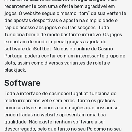
recentemente com uma oferta bem agradável em
jogos. O website segue o mesmo “tom” da sua vertente
das apostas desportivas e aposta na simplicidade e
rápido acesso aos jogos e outras secções. Tudo
funciona bem e de modo bastante intuitivo. Os jogos
executam de modo imperial graças à ajuda do
software da iSoftbet. No casino online de Casino
Portugal poderá contar com um interessante grupo de
slots, assim como diversas variantes de roleta e
blackjack.
Software
Toda a interface de casinoportugal.pt funciona de
modo irrepreensível e sem erros. Tanto os gráficos
como as diversas cores e animações que possam ser
encontradas no website apresentam uma boa
qualidade. Não existe nenhum software a ser
descarregado, pelo que tanto no seu Pc como no seu