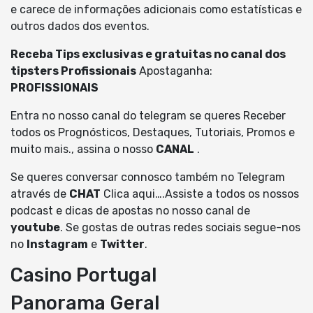
e carece de informações adicionais como estatísticas e
outros dados dos eventos.
Receba Tips exclusivas e gratuitas no canal dos
tipsters Profissionais
Apostaganha:
PROFISSIONAIS
Entra no nosso canal do telegram se queres Receber
todos os Prognósticos, Destaques, Tutoriais, Promos e
muito mais., assina o nosso
CANAL
.
Se queres conversar connosco também no Telegram
através de
CHAT
Clica aqui….Assiste a todos os nossos
podcast e dicas de apostas no nosso canal de
youtube
. Se gostas de outras redes sociais segue-nos
no
Instagram
e
Twitter
.
Casino Portugal
Panorama Geral