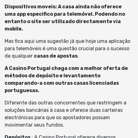
Dispositivos moveis: A casa ainda não oferece
uma app especifico para telemóvel. Podendo no
entanto o site ser utilizado directamente via
mobile.
Mas fica aqui uma sugestão já que hoje uma aplicação
para telemóveis é uma questão crucial para o sucesso
de qualquer
casas de apostas
.
A Casino Portugal chega com a melhor oferta de
métodos de depósito e levantamento
comparando-a com outras casas licenciadas
portuguesas.
Diferente das outras concorrentes que restringem a
soluções bancárias à casa e oferece duas carteiras
electrónicas para que os apostadores possam
movimentar seus fundos.
Depósitos
: A Casino Portugal oferece diversos