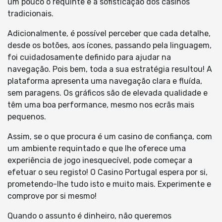
um pouco o requinte e a sofisticação dos casinos
tradicionais.
Adicionalmente, é possível perceber que cada detalhe,
desde os botões, aos ícones, passando pela linguagem,
foi cuidadosamente definido para ajudar na
navegação. Pois bem, toda a sua estratégia resultou! A
plataforma apresenta uma navegação clara e fluída,
sem paragens. Os gráficos são de elevada qualidade e
têm uma boa performance, mesmo nos ecrãs mais
pequenos.
Assim, se o que procura é um casino de confiança, com
um ambiente requintado e que lhe oferece uma
experiência de jogo inesquecível, pode começar a
efetuar o seu registo! O Casino Portugal espera por si,
prometendo-lhe tudo isto e muito mais. Experimente e
comprove por si mesmo!
Quando o assunto é dinheiro, não queremos