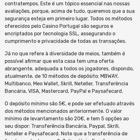
contratempos. Este é um tópico essencial nas nossas
avaliações, porque, acima de tudo, queremos que a sua
segurança esteja em primeiro lugar. Todos os métodos
oferecidos pelo Casino Portugal são seguros e
encriptados por tecnologia SSL, assegurando o
cumprimento e privacidade de todas as transações.
Já no que refere à diversidade de meios, também é
possível afirmar que esta casa tem uma oferta
abrangente, adequada a todos os jogadores, dispondo,
atualmente, de 10 métodos de depósito: MBWAY,
Multibanco, Meo Wallet, Skrill, Neteller, Transferência
Bancária, VISA, Mastercard, PayPal e Paysafecard.
O depósito mínimo são 5€, e pode ser efetuado através
dos métodos mencionados anteriormente. O valor
mínimo de levantamento são 20€, e tem 5 opções ao
seu dispor: Transferência Bancária, Paypal, Skrill,
Neteller e Paysafecard. Note que a transferência de