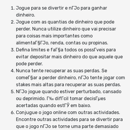
Jogue para se divertir e nГЈo para ganhar
dinheiro.
Jogue com as quantias de dinheiro que pode
perder. Nunca utilize dinheiro que vai precisar
para coisas mais importantes como
alimentaГ§ГЈo, renda, contas ou propinas.
Defina limites e faГ§a todos os possГ­veis para
evitar depositar mais dinheiro do que aquele que
pode perder.
Nunca tente recuperar as suas perdas. Se
comeГ§ar a perder dinheiro, nГЈo tente jogar com
stakes mais altas para recuperar as suas perdas.
NГЈo jogue quando estiver perturbado, cansado
ou deprimido. Г‰ difГ­cil tomar decisГµes
acertadas quando estГЎ em baixo.
Conjugue o jogo online com outras actividades.
Encontre outras actividades para se divertir para
que o jogo nГЈo se torne uma parte demasiado