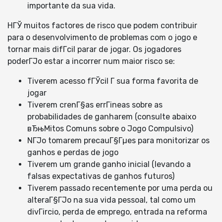
importante da sua vida.
HГЎ muitos factores de risco que podem contribuir
para o desenvolvimento de problemas com o jogo e
tornar mais difГ­cil parar de jogar. Os jogadores
poderГЈo estar a incorrer num maior risco se:
Tiverem acesso fГЎcil Г sua forma favorita de
jogar
Tiverem crenГ§as errГіneas sobre as
probabilidades de ganharem (consulte abaixo
вЂњMitos Comuns sobre o Jogo Compulsivo)
NГЈo tomarem precauГ§Гµes para monitorizar os
ganhos e perdas de jogo
Tiverem um grande ganho inicial (levando a
falsas expectativas de ganhos futuros)
Tiverem passado recentemente por uma perda ou
alteraГ§ГЈo na sua vida pessoal, tal como um
divГіrcio, perda de emprego, entrada na reforma