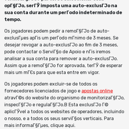
opГ§ГЈo, serГЎ imposta uma auto-exclusГЈo na
sua conta durante um perГ­odo indeterminado de
tempo.
Os jogadores podem pedir a remoГ§ГЈo de auto-
exclusГµes apГіs um perГ­odo mГ­nimo de 3 meses. Se
desejar revogar a auto-exclusГЈo ao fim de 3 meses,
pode contactar o ServiГ§o de Apoio e nГіs iremos
analisar a sua conta para remover a auto-exclusГЈo.
Assim que a remoГ§ГЈo for aprovada, terГЎ de esperar
mais um mГЄs para que esta entre em vigor.
Os jogadores podem excluir-se de todos os
fornecedores licenciados de jogo e
apostas online
atravГ©s do website do organismo de monitorizaГ§ГЈo,
inspecГ§ГЈo e regulaГ§ГЈo.В Esta exclusГЈo Г©
aplicГЎvel a todos os websites de operadores, incluindo
o nosso, e a todos os seus serviГ§os verticais. Para
mais informaГ§Гµes, clique aqui.