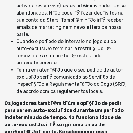
actividades ao vivo), estes prГ©mios poderГЈo ser
abandonados. NГЈo poderГЎ fazer depГіsitos na
sua conta da Stars. TambГ©m nГЈo irГЎ receber
emails de marketing nem newsletters da nossa
parte.
Quando o perГ­odo de intervalo no jogo ou de
auto-exclusГЈo terminar, a restriГ§ГЈo Г©
removida e a sua conta Г© restaurada
automaticamente.
Tenha em atenГ§ГЈo que o seu pedido de auto-
exclusГЈo serГЎ comunicado ao ServiГ§o de
InspecГ§ГЈo e RegulamentaГ§ГЈo do Jogo (SRIJ)
de acordo com os regulamentos locais.
Os jogadores tambГ©m tГЄm a opГ§ГЈo de pedir
para serem auto-excluГ­dos durante um perГ­odo
indeterminado de tempo. Na funcionalidade de
auto-exclusГЈo, irГЎ surgir uma caixa de
verificaГ§ГЈo Г parte. Se seleccionar essa