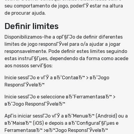
seu comportamento de jogo, poderГЎ estar na altura
de procurar ajuda.
Definir limites
Disponibilizamos-lhe a opГ§ГЈo de definir diferentes
limites de jogo responsГЎvel para o/a ajudar a jogar
responsavelmente. Pode definir estes limites seguindo
estas instruГ§Гµes, dependendo da forma como acede
aos nossos serviГ§os:
Inicie sessГЈo e vГЎ a вЂ˜ContaвЂ™ > вЂ˜Jogo
ResponsГЎvelвЂ™
Inicie sessГЈo e seleccione вЂ˜FerramentasвЂ™ >
вЂ˜Jogo ResponsГЎvelвЂ™
ApГіs iniciar sessГЈo vГЎ a вЂ˜MenuвЂ™ (Android) ou a
вЂ˜MaisвЂ™ (iOS) e depois a вЂ˜ConfiguraГ§Гµes e
FerramentasвЂ™ >вЂ™Jogo ResponsГЎvelвЂ™