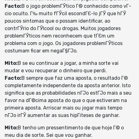
Facto:
В o jogo problemГЎtico Г© conhecido como vГ­
cio oculto. Г‰ muito fГЎcil escondГЄ-lo jГЎ que hГЎ
poucos sintomas que o possam identificar, ao
contrГЎrio do ГЎlcool ou drogas. Muitos jogadores
problemГЎticos nem reconhecem que tГЄm um
problema com o jogo. Os jogadores problemГЎticos
costumam ficar em negaГ§ГЈo.
Mito:
В se eu continuar a jogar, a minha sorte vai
mudar e vou recuperar o dinheiro que perdi.
Facto:
В sempre que faz uma aposta, o resultado Г©
completamente independente da aposta anterior. Isto
significa que as probabilidades nГЈo estГЈo mais a seu
favor na dГ©cima aposta do que o que estiveram na
primeira aposta. Arriscar mais ou jogar mais tempo
nГЈo irГЎ aumentar as suas hipГіteses de ganhar.
Mito:
В tenho um pressentimento de que hoje Г© o
meu dia de sorte. Sei que vou ganhar.