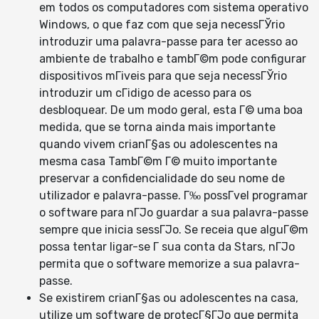
em todos os computadores com sistema operativo
Windows, o que faz com que seja necessГЎrio
introduzir uma palavra-passe para ter acesso ao
ambiente de trabalho e tambГ©m pode configurar
dispositivos mГіveis para que seja necessГЎrio
introduzir um cГіdigo de acesso para os
desbloquear. De um modo geral, esta Г© uma boa
medida, que se torna ainda mais importante
quando vivem crianГ§as ou adolescentes na
mesma casa TambГ©m Г© muito importante
preservar a confidencialidade do seu nome de
utilizador e palavra-passe. Г‰ possГ­vel programar
o software para nГЈo guardar a sua palavra-passe
sempre que inicia sessГЈo. Se receia que alguГ©m
possa tentar ligar-se Г sua conta da Stars, nГЈo
permita que o software memorize a sua palavra-
passe.
Se existirem crianГ§as ou adolescentes na casa,
utilize um software de protecГ§ГЈo que permita