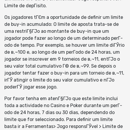
Limite de depГіsito.
Os jogadores tГЄm a oportunidade de definir um limite
de buy-in acumulado: O limite de aposta trata-se de
uma restriГ§ГЈo ao montante de buy-in que um
jogador pode fazer ao longo de um determinado perГ­
odo de tempo. Por exemplo, se houver um limite diГЎrio
de в‚¬100 e, ao longo de um perГ­odo de 24 horas, um
jogador se inscrever em 9 torneios de в‚¬11, entГЈo o
seu valor total cumulativo Г© de в‚¬99. Se depois o
jogador tentar fazer o buy-in para um torneio de в‚¬11,
irГЎ atingir o limite do seu valor cumulativo e nГЈo
poderГЎ jogar esse jogo.
Por favor tenha em atenГ§ГЈo que este limite inclui
toda a actividade no Casino e Poker durante um perГ­
odo de 24 horas, 7 dias ou 30 dias, dependendo do
limite que for seleccionado. Para definir um limite
basta ir a Ferramentas> Jogo responsГЎvel > Limite de