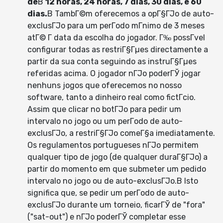
de
В
12 horas, 24 horas, 7 dias, 30 dias, e 60
dias.
В TambГ©m oferecemos a opГ§ГЈo de auto-
exclusГЈo para um perГ­odo mГ­nimo de 3 meses
atГ© Г data da escolha do jogador. Г‰ possГ­vel
configurar todas as restriГ§Гµes directamente a
partir da sua conta seguindo as instruГ§Гµes
referidas acima. O jogador nГЈo poderГЎ jogar
nenhuns jogos que oferecemos no nosso
software, tanto a dinheiro real como fictГ­cio.
Assim que clicar no botГЈo para pedir um
intervalo no jogo ou um perГ­odo de auto-
exclusГЈo, a restriГ§ГЈo comeГ§a imediatamente.
Os regulamentos portugueses nГЈo permitem
qualquer tipo de jogo (de qualquer duraГ§ГЈo) a
partir do momento em que submeter um pedido
intervalo no jogo ou de auto-exclusГЈo.В Isto
significa que, se pedir um perГ­odo de auto-
exclusГЈo durante um torneio, ficarГЎ de "fora"
("sat-out") e nГЈo poderГЎ completar esse