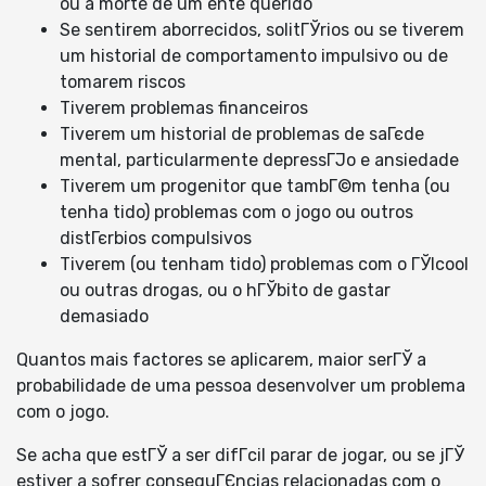
ou a morte de um ente querido
Se sentirem aborrecidos, solitГЎrios ou se tiverem
um historial de comportamento impulsivo ou de
tomarem riscos
Tiverem problemas financeiros
Tiverem um historial de problemas de saГєde
mental, particularmente depressГЈo e ansiedade
Tiverem um progenitor que tambГ©m tenha (ou
tenha tido) problemas com o jogo ou outros
distГєrbios compulsivos
Tiverem (ou tenham tido) problemas com o ГЎlcool
ou outras drogas, ou o hГЎbito de gastar
demasiado
Quantos mais factores se aplicarem, maior serГЎ a
probabilidade de uma pessoa desenvolver um problema
com o jogo.
Se acha que estГЎ a ser difГ­cil parar de jogar, ou se jГЎ
estiver a sofrer consequГЄncias relacionadas com o