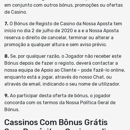
em conjunto com outros bónus, promoções ou ofertas
de Casino.
7.
O Bónus de Registo de Casino da Nossa Aposta tem
início no dia 2 de julho de 2020 e a e a Nossa Aposta
reserva o direito de cancelar, terminar ou alterar a
promoção a qualquer altura e sem aviso prévio.
8.
Se, por qualquer razão, o Jogador não receber este
Bónus depois de fazer o registo, deverá contactar a
nossa equipa de Apoio ao Cliente – pode fazê-lo online,
enquanto está a jogar, através do nosso Chat, ou
através de email, indicando o seu nome de utilizador.
9.
Ao participar desta oferta de bónus, o jogador
concorda com os termos da Nossa Política Geral de
Bónus.
Cassinos Com Bônus Grátis