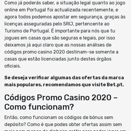
Como já poderás saber, a situação legal quanto ao jogo
online em Portugal foi actualizada recentemente, e
agora todos podemos apostar em segurança, graças às
licenças asseguradas pelo SRIJ, pertencente ao
Turismo de Portugal. É importante para nós que tu
jogues em casas que são seguras e legais, por isso
deixamos já aqui claro que as nossas análises de
códigos promo casino 2020 destinam-se somente a
casas que estão licenciadas junto destes órgãos
oficiais.
Se deseja verificar algumas das ofertas da marca
mais populares, recomendamos que visite Bet.pt.
Códigos Promo Casino 2020 –
Como funcionam?
Então, como funcionam os códigos de bónus sem
depósito? Como é que podes obter ofertas assim sem