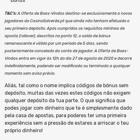
bonus
T&C’s:
A Oferta de Boas-Vindas destina-se exclusivamente a novos
jogadores do CasinoSolverde.pt que ainda não tenham efetuado o
seu primeiro depósito. Após cumpridos os requisitos mínimos de
aposta (rollover), descritos no ponto 12, o saldo de bónus
remanescente é válido por um período de 5 dias, sendo
posteriormente cancelado da conta de jogador. A Oferta de Boas-
Vindas entra em vigor às 12h do dia 27 de agosto de 2020 e decorre
indefinidamente, podendo ser modificada ou terminada a qualquer
momento sem aviso prévio.
Aliás, tal como o nome implica códigos de bónus sem
depósito, muitas das vezes estes códigos não exigem
qualquer depósito da tua parte. O que significa que
podes jogar com dinheiro que te é simplesmente dado
pela casa de apostas, para poderes ter uma primeira
experiência sem a pressão de estares a arriscar o teu
próprio dinheiro!