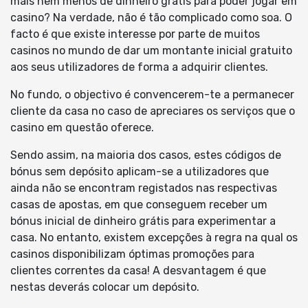
mais nem menos de dinheiro grátis para poder jogar em
casino? Na verdade, não é tão complicado como soa. O
facto é que existe interesse por parte de muitos
casinos no mundo de dar um montante inicial gratuito
aos seus utilizadores de forma a adquirir clientes.
No fundo, o objectivo é convencerem-te a permanecer
cliente da casa no caso de apreciares os serviços que o
casino em questão oferece.
Sendo assim, na maioria dos casos, estes códigos de
bónus sem depósito aplicam-se a utilizadores que
ainda não se encontram registados nas respectivas
casas de apostas, em que conseguem receber um
bónus inicial de dinheiro grátis para experimentar a
casa. No entanto, existem excepções à regra na qual os
casinos disponibilizam óptimas promoções para
clientes correntes da casa! A desvantagem é que
nestas deverás colocar um depósito.