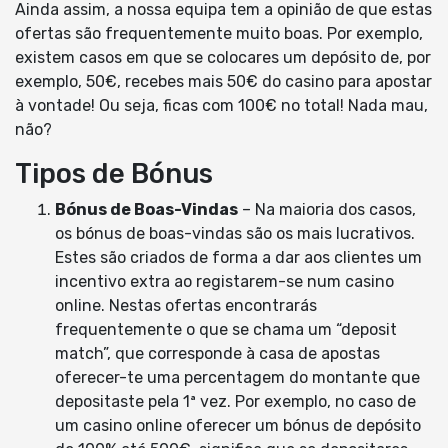
Ainda assim, a nossa equipa tem a opinião de que estas
ofertas são frequentemente muito boas. Por exemplo,
existem casos em que se colocares um depósito de, por
exemplo, 50€, recebes mais 50€ do casino para apostar
à vontade! Ou seja, ficas com 100€ no total! Nada mau,
não?
Tipos de Bónus
Bónus de Boas-Vindas
– Na maioria dos casos,
os bónus de boas-vindas são os mais lucrativos.
Estes são criados de forma a dar aos clientes um
incentivo extra ao registarem-se num casino
online. Nestas ofertas encontrarás
frequentemente o que se chama um “deposit
match”, que corresponde à casa de apostas
oferecer-te uma percentagem do montante que
depositaste pela 1ª vez. Por exemplo, no caso de
um casino online oferecer um bónus de depósito