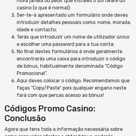
nova janela ou pedir que instales o software do
casino (o que é normal);
Ser-te-á apresentado um formulário onde deves
introduzir detalhes pessoais como: nome, morada,
idade e contacto;
Terás que introduzir um nome de utilizador único
e escolher uma password para a tua conta;
No final destes formulários é onde geralmente
encontrarás uma caixa para introduzir o código
de bónus, habitualmente denominada “Código
Promocional”.
Aqui deves colocar o código. Recomendamos que
faças “Copy/Paste” pois qualquer engano neste
fará com que percas acesso ao bónus!
Códigos Promo Casino:
Conclusão
Agora que tens toda a informação necessária sobre