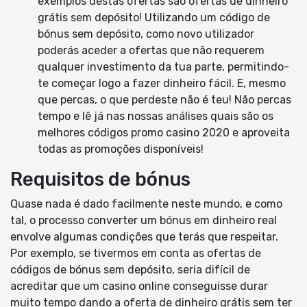
exemplos destas ofertas são ofertas de dinheiro
grátis sem depósito! Utilizando um código de
bónus sem depósito, como novo utilizador
poderás aceder a ofertas que não requerem
qualquer investimento da tua parte, permitindo-
te começar logo a fazer dinheiro fácil. E, mesmo
que percas, o que perdeste não é teu! Não percas
tempo e lê já nas nossas análises quais são os
melhores códigos promo casino 2020 e aproveita
todas as promoções disponíveis!
Requisitos de bónus
Quase nada é dado facilmente neste mundo, e como
tal, o processo converter um bónus em dinheiro real
envolve algumas condições que terás que respeitar.
Por exemplo, se tivermos em conta as ofertas de
códigos de bónus sem depósito, seria difícil de
acreditar que um casino online conseguisse durar
muito tempo dando a oferta de dinheiro grátis sem ter