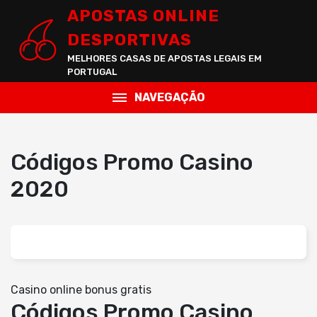
APOSTAS ONLINE
DESPORTIVAS
MELHORES CASAS DE APOSTAS LEGAIS EM
PORTUGAL
NAVEGAÇÃO
Códigos Promo Casino
2020
Casino online bonus gratis
Códigos Promo Casino