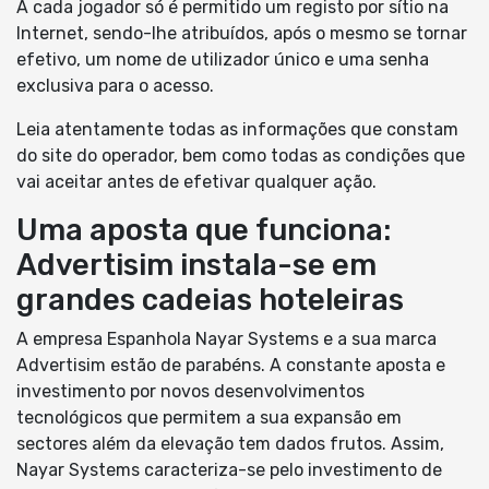
A cada jogador só é permitido um registo por sítio na
Internet, sendo-lhe atribuídos, após o mesmo se tornar
efetivo, um nome de utilizador único e uma senha
exclusiva para o acesso.
Leia atentamente todas as informações que constam
do site do operador, bem como todas as condições que
vai aceitar antes de efetivar qualquer ação.
Uma aposta que funciona:
Advertisim instala-se em
grandes cadeias hoteleiras
A empresa Espanhola Nayar Systems e a sua marca
Advertisim estão de parabéns. A constante aposta e
investimento por novos desenvolvimentos
tecnológicos que permitem a sua expansão em
sectores além da elevação tem dados frutos. Assim,
Nayar Systems caracteriza-se pelo investimento de