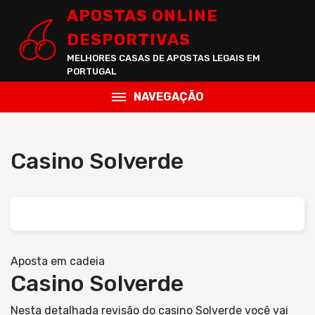
APOSTAS ONLINE
DESPORTIVAS
MELHORES CASAS DE APOSTAS LEGAIS EM
PORTUGAL
NAVEGAÇÃO
Casino Solverde
Aposta em cadeia
Casino Solverde
Nesta detalhada revisão do casino Solverde você vai