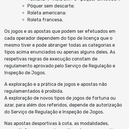
Póquer sem descarte;
Roleta americana;
Roleta francesa.
Os jogos e as apostas que podem ser efetuados em
cada operador dependem do tipo de licença que o
mesmo tiver e pode abranger todas as categorias e
tipos acima enunciados ou apenas alguns deles. As
respetivas regras de execução constam de
regulamento aprovado pelo Serviço de Regulação e
Inspeção de Jogos.
A exploração e a prática de jogos e apostas não
regulamentados é proibida.
A exploração de novos tipos de jogos de fortuna ou
azar, para além dos referidos, depende de autorização
do Serviço de Regulação e Inspeção de Jogos.
Nas apostas desportivas à cota, as modalidades,