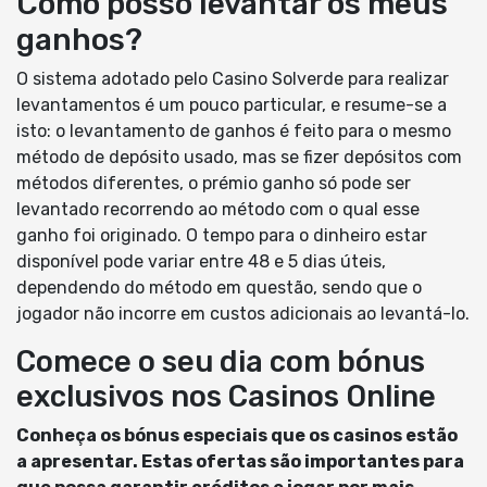
Como posso levantar os meus
ganhos?
O sistema adotado pelo Casino Solverde para realizar
levantamentos é um pouco particular, e resume-se a
isto: o levantamento de ganhos é feito para o mesmo
método de depósito usado, mas se fizer depósitos com
métodos diferentes, o prémio ganho só pode ser
levantado recorrendo ao método com o qual esse
ganho foi originado. O tempo para o dinheiro estar
disponível pode variar entre 48 e 5 dias úteis,
dependendo do método em questão, sendo que o
jogador não incorre em custos adicionais ao levantá-lo.
Comece o seu dia com bónus
exclusivos nos Casinos Online
Conheça os bónus especiais que os casinos estão
a apresentar. Estas ofertas são importantes para