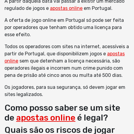
A partir daquela data vai passar a existir um mercado
regulado de jogos e
apostas online
em Portugal.
A oferta de jogo online em Portugal só pode ser feita
por operadores que tenham obtido uma licença para
esse efeito.
Todos os operadores com sites na internet, acessíveis a
partir de Portugal, que disponibilizem jogos e
apostas
online
sem que detenham a licença necessária, são
operadores ilegais e incorrem num crime punido com
pena de prisão até cinco anos ou multa até 500 dias.
Os jogadores, para sua segurança, só devem jogar em
sites legalizados.
Como posso saber se um site
de
apostas online
é legal?
Quais são os riscos de jogar