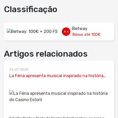
Classificação
Betway
4.4
Bónus até 100€
Artigos relacionados
23-07-2020
La Féria apresenta musical inspirado na história
do Casino Estoril
O Salão Preto e Prata do Ca­sino Estoril encheu-se para a