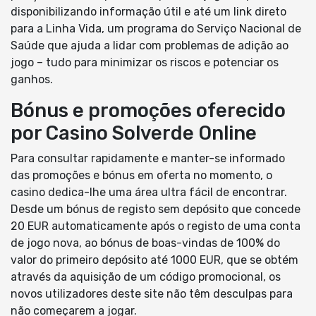
disponibilizando informação útil e até um link direto
para a Linha Vida, um programa do Serviço Nacional de
Saúde que ajuda a lidar com problemas de adição ao
jogo – tudo para minimizar os riscos e potenciar os
ganhos.
Bónus e promoções oferecido
por Casino Solverde Online
Para consultar rapidamente e manter-se informado
das promoções e bónus em oferta no momento, o
casino dedica-lhe uma área ultra fácil de encontrar.
Desde um bónus de registo sem depósito que concede
20 EUR automaticamente após o registo de uma conta
de jogo nova, ao bónus de boas-vindas de 100% do
valor do primeiro depósito até 1000 EUR, que se obtém
através da aquisição de um código promocional, os
novos utilizadores deste site não têm desculpas para
não começarem a jogar.