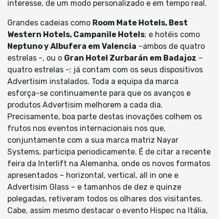
interesse, de um modo personalizado e em tempo real.
Grandes cadeias como
Room Mate Hotels, Best
Western Hotels, Campanile Hotels
; e hotéis como
Neptuno y Albufera em Valencia
–ambos de quatro
estrelas -, ou o
Gran Hotel Zurbarán em Badajoz
–
quatro estrelas -; já contam com os seus dispositivos
Advertisim instalados. Toda a equipa da marca
esforça-se continuamente para que os avanços e
produtos Advertisim melhorem a cada dia.
Precisamente, boa parte destas inovações colhem os
frutos nos eventos internacionais nos que,
conjuntamente com a sua marca matriz Nayar
Systems, participa periodicamente. É de citar a recente
feira da Interlift na Alemanha, onde os novos formatos
apresentados – horizontal, vertical, all in one e
Advertisim Glass – e tamanhos de dez e quinze
polegadas, retiveram todos os olhares dos visitantes.
Cabe, assim mesmo destacar o evento Hispec na Itália,