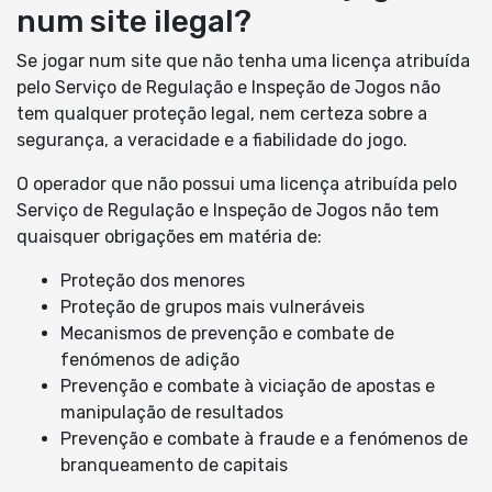
num site ilegal?
Se jogar num site que não tenha uma licença atribuída
pelo Serviço de Regulação e Inspeção de Jogos não
tem qualquer proteção legal, nem certeza sobre a
segurança, a veracidade e a fiabilidade do jogo.
O operador que não possui uma licença atribuída pelo
Serviço de Regulação e Inspeção de Jogos não tem
quaisquer obrigações em matéria de:
Proteção dos menores
Proteção de grupos mais vulneráveis
Mecanismos de prevenção e combate de
fenómenos de adição
Prevenção e combate à viciação de apostas e
manipulação de resultados
Prevenção e combate à fraude e a fenómenos de
branqueamento de capitais