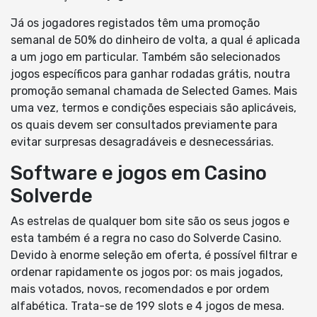
Já os jogadores registados têm uma promoção
semanal de 50% do dinheiro de volta, a qual é aplicada
a um jogo em particular. Também são selecionados
jogos específicos para ganhar rodadas grátis, noutra
promoção semanal chamada de Selected Games. Mais
uma vez, termos e condições especiais são aplicáveis,
os quais devem ser consultados previamente para
evitar surpresas desagradáveis e desnecessárias.
Software e jogos em Casino
Solverde
As estrelas de qualquer bom site são os seus jogos e
esta também é a regra no caso do Solverde Casino.
Devido à enorme seleção em oferta, é possível filtrar e
ordenar rapidamente os jogos por: os mais jogados,
mais votados, novos, recomendados e por ordem
alfabética. Trata-se de 199 slots e 4 jogos de mesa.