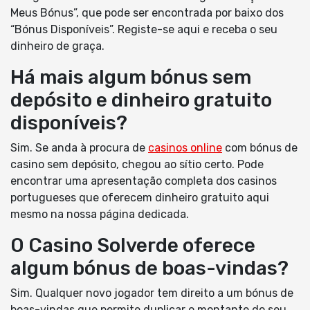
Meus Bónus”, que pode ser encontrada por baixo dos
“Bónus Disponíveis”. Registe-se aqui e receba o seu
dinheiro de graça.
Há mais algum bónus sem
depósito e dinheiro gratuito
disponíveis?
Sim. Se anda à procura de
casinos online
com bónus de
casino sem depósito, chegou ao sítio certo. Pode
encontrar uma apresentação completa dos casinos
portugueses que oferecem dinheiro gratuito aqui
mesmo na nossa página dedicada.
O Casino Solverde oferece
algum bónus de boas-vindas?
Sim. Qualquer novo jogador tem direito a um bónus de
boas-vindas que permite duplicar o montante do seu