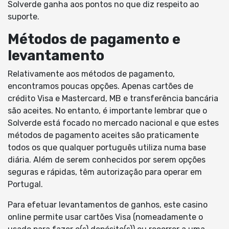
Solverde ganha aos pontos no que diz respeito ao
suporte.
Métodos de pagamento e
levantamento
Relativamente aos métodos de pagamento,
encontramos poucas opções. Apenas cartões de
crédito Visa e Mastercard, MB e transferência bancária
são aceites. No entanto, é importante lembrar que o
Solverde está focado no mercado nacional e que estes
métodos de pagamento aceites são praticamente
todos os que qualquer português utiliza numa base
diária. Além de serem conhecidos por serem opções
seguras e rápidas, têm autorização para operar em
Portugal.
Para efetuar levantamentos de ganhos, este casino
online permite usar cartões Visa (nomeadamente o