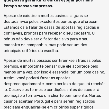
que possa garantir créditos e jogar por mais
tempo nessas empresas.
Apesar de existirem muitos casinos, alguns se
destacam-se pelos excelentes bónus que oferecem.
Estamos cá a falar de casas de apostas registadas e
confiáveis, prontas para receber o seu cadastro. O
bónus não deve ser o fator decisivo para o seu
cadastro na companhia, mas pode ser um dos
principais critérios da escolha.
Apesar de muitas pessoas sentirem-se atraídas pelos
prémios, é importante pensar que ele acontece pelo
menos uma vez, por isso é essencial ter um bom casino.
Assim, você poderá fazer as apostas
despreocupadamente, coma certeza de que irá recebê-
lo. Observe os termos e condições antes de aceder à
promoção e tornar-se um cliente permanente. Muitos
casinos aceitam Portugal e para serem registados
precisam enquadrar-se em critérios super rígidos.