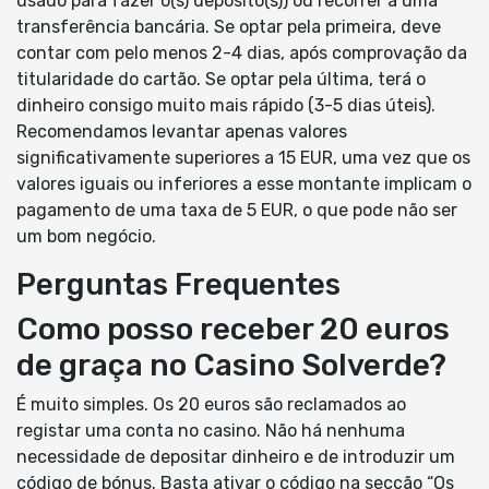
usado para fazer o(s) depósito(s)) ou recorrer a uma
transferência bancária. Se optar pela primeira, deve
contar com pelo menos 2-4 dias, após comprovação da
titularidade do cartão. Se optar pela última, terá o
dinheiro consigo muito mais rápido (3-5 dias úteis).
Recomendamos levantar apenas valores
significativamente superiores a 15 EUR, uma vez que os
valores iguais ou inferiores a esse montante implicam o
pagamento de uma taxa de 5 EUR, o que pode não ser
um bom negócio.
Perguntas Frequentes
Como posso receber 20 euros
de graça no Casino Solverde?
É muito simples. Os 20 euros são reclamados ao
registar uma conta no casino. Não há nenhuma
necessidade de depositar dinheiro e de introduzir um
código de bónus. Basta ativar o código na secção “Os