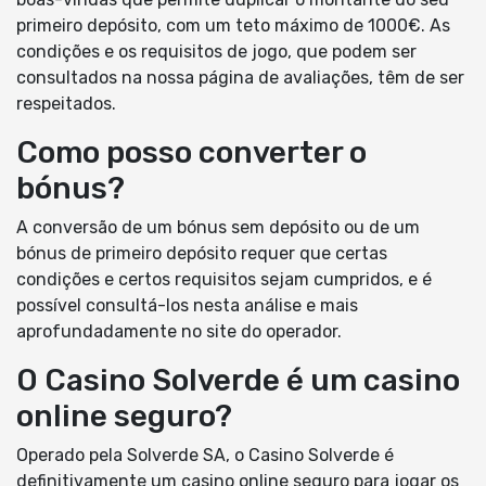
primeiro depósito, com um teto máximo de 1000€. As
condições e os requisitos de jogo, que podem ser
consultados na nossa página de avaliações, têm de ser
respeitados.
Como posso converter o
bónus?
A conversão de um bónus sem depósito ou de um
bónus de primeiro depósito requer que certas
condições e certos requisitos sejam cumpridos, e é
possível consultá-los nesta análise e mais
aprofundadamente no site do operador.
O Casino Solverde é um casino
online seguro?
Operado pela Solverde SA, o Casino Solverde é
definitivamente um casino online seguro para jogar os